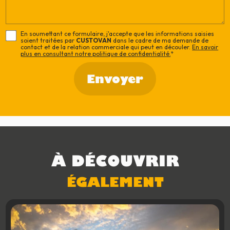
En soumettant ce formulaire, j'accepte que les informations saisies
soient traitées par
CUSTOVAN
dans le cadre de ma demande de
contact et de la relation commerciale qui peut en découler.
En savoir
plus en consultant notre politique de confidentialité.
*
À DÉCOUVRIR
ÉGALEMENT