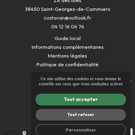
ZA des Isles
38450 Saint-Georges-de-Commiers
custovan@outlook.fr
04 12 16 06 76
Guide local
Informations complémentaires
Mentions légales
Politique de confidentialité
Gestion des cookies
Ce site utilise des cookies et vous donne le
contrôle sur ceux que vous souhaitez activer
Tout accepter
Tout refuser
Personnaliser
place
call
edit_calendar