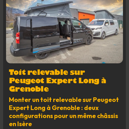
Toit relevable sur
Peugeot Expert Long à
Grenoble
Monter un toit relevable sur Peugeot
Expert Long à Grenoble : deux
configurations pour un même châssis
en Isère